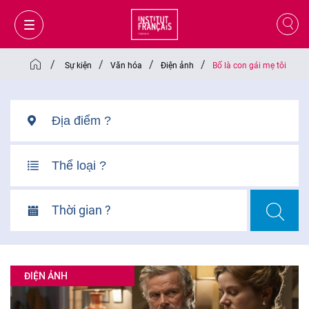
/
/
/
/
Sự kiện
Văn hóa
Điện ảnh
Bố là con gái mẹ tôi
Thời gian ?
GIỎ HÀNG
ĐĂNG NHẬP
ĐIỆN ẢNH
VI
VI