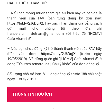
CÁCH THỨC THAM DỰ :
– Nếu bạn mong muốn tham gia sự kiện này và bạn đã là
thành viên của FAV (bạn từng đăng ký đơn này:
https://bit.ly/2J6DqjX
), hãy xác nhận tham gia bằng cách
gửi mail cho chúng tôi theo địa chỉ
france.alumni.vietnam@gmail.com với tiêu đề “[HCMV]
Cafe Alumni 5”.
– Nếu bạn chưa đăng ký trở thành thành viên của FAV, hãy
điền vào đơn:
https://bit.ly/2J6DqjX
(trước ngày
19/05/2019). Và đừng quên ghi “[HCMV] Cafe Alumni 5” ở
dòng “D’autres remarques | Chú ý khác” của đơn đăng ký.
Số lượng chỗ có hạn. Vui lòng đăng ký trước 18h chủ nhật
ngày 19/05/2019 !
THÔNG TIN HỮU ÍCH