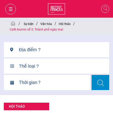
/
/
/
/
Sự kiện
Văn hóa
Hội thảo
Café Alumni số 5: Thành phố ngày mai
Thời gian ?
GIỎ HÀNG
ĐĂNG NHẬP
HỘI THẢO
VI
VI