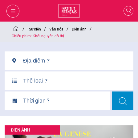
/
/
/
/
Sự kiện
Văn hóa
Điện ảnh
Chiếu phim: Khởi nguyên đô thị
Thời gian ?
GIỎ HÀNG
ĐĂNG NHẬP
ĐIỆN ẢNH
VI
VI