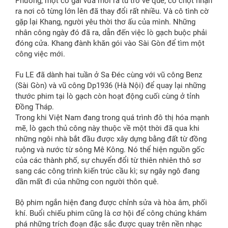
Phương, một cô gái vừa mới ra tù trở về quê, cô chợt nhận
ra nơi cô từng lớn lên đã thay đổi rất nhiều. Và cô tình cờ
gặp lại Khang, người yêu thời thơ ấu của mình. Những
nhân công ngày đó đã ra, dẫn đến việc lò gạch buộc phải
đóng cửa. Khang đành khăn gói vào Sài Gòn để tìm một
công việc mới.
Fu LE đã dành hai tuần ở Sa Đéc cùng với vũ công Benz
(Sài Gòn) và vũ công Dp1936 (Hà Nội) để quay lại những
thước phim tại lò gạch còn hoạt động cuối cùng ở tỉnh
Đồng Tháp.
Trong khi Việt Nam đang trong quá trình đô thị hóa mạnh
mẽ, lò gạch thủ công này thuộc về một thời đã qua khi
những ngôi nhà bắt đầu được xây dựng bằng đất từ ​​đồng
ruộng và nước từ sông Mê Kông. Nó thể hiện nguồn gốc
của các thành phố, sự chuyển đổi từ thiên nhiên thô sơ
sang các công trình kiến trúc cầu kì; sự ngây ngô đang
dần mất đi của những con người thôn quê.
Bộ phim ngắn hiện đang được chỉnh sửa và hòa âm, phối
khí. Buổi chiếu phim cũng là cơ hội để công chúng khám
phá những trích đoạn đặc sắc được quay trên nền nhạc