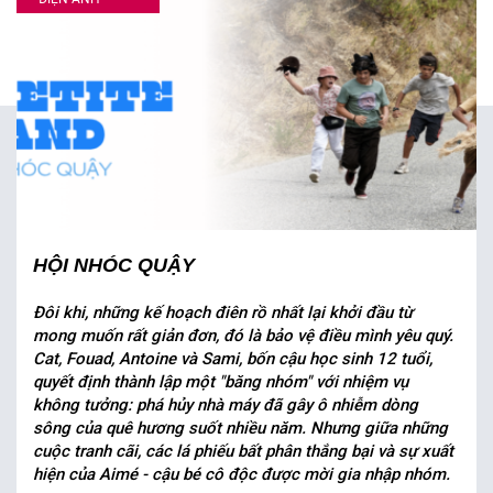
HỘI NHÓC QUẬY
Đôi khi, những kế hoạch điên rồ nhất lại khởi đầu từ
mong muốn rất giản đơn, đó là bảo vệ điều mình yêu quý.
Cat, Fouad, Antoine và Sami, bốn cậu học sinh 12 tuổi,
quyết định thành lập một "băng nhóm" với nhiệm vụ
không tưởng: phá hủy nhà máy đã gây ô nhiễm dòng
sông của quê hương suốt nhiều năm. Nhưng giữa những
cuộc tranh cãi, các lá phiếu bất phân thắng bại và sự xuất
hiện của Aimé - cậu bé cô độc được mời gia nhập nhóm.