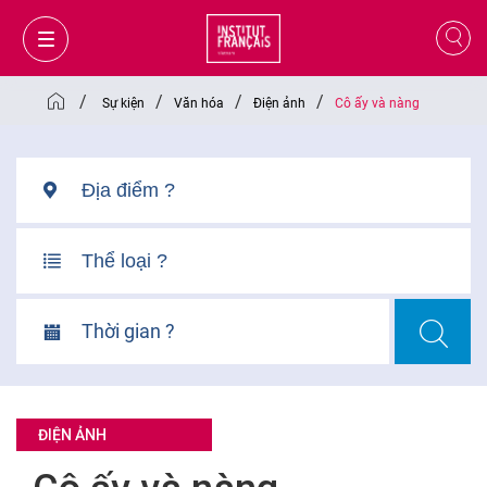
/
/
/
/
Sự kiện
Văn hóa
Điện ảnh
Cô ấy và nàng
Thời gian ?
GIỎ HÀNG
ĐĂNG NHẬP
ĐIỆN ẢNH
VI
VI