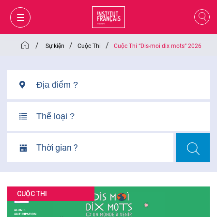
/
/
/
Sự kiện
Cuộc Thi
Cuộc Thi “Dis-moi dix mots” 2026
Thời gian ?
GIỎ HÀNG
ĐĂNG NHẬP
CUỘC THI
VI
VI