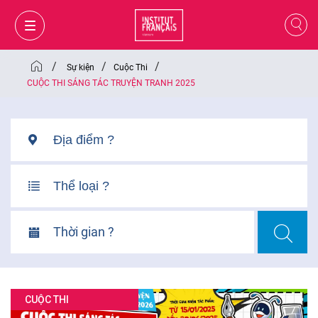
/
/
/
Sự kiện
Cuộc Thi
CUỘC THI SÁNG TÁC TRUYỆN TRANH 2025
Thời gian ?
GIỎ HÀNG
ĐĂNG NHẬP
CUỘC THI
VI
VI