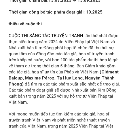
Thời gian chấm bài:15.07.2025
➔
15.09.2025
Thời gian công bố tác phẩm đoạt giải: 10.2025
thiệu về cuộc thi
CUỘC THI SÁNG TÁC TRUYỆN TRANH
lần thứ nhất được
thực hiện trong năm 2024 do Viện Pháp tại Việt Nam và
Nhà xuất bản Kim Đồng phối hợp tổ chức đã thu hút sự
quan tâm của đông đảo các tác giả, họa sĩ truyện tranh
trên khắp cả nước, với hơn 100 tác phẩm dự thi hợp lệ gửi
về tham dự trong thời gian 5 tháng. Ban Giám khảo gồm
các tác giả, họa sĩ uy tín của Pháp và Việt Nam
(Clément
Baloup, Maxime Péroz, Tạ Huy Long, Nguyễn Thành
Phong)
đã tìm ra các tác phẩm xuất sắc nhất để trao giải.
Các tác phẩm đoạt giải sẽ được Nhà xuất bản Kim Đồng
xuất bản trong năm 2025 với sự hỗ trợ từ Viện Pháp tại
Việt Nam.
Với mong muốn tiếp tục tìm kiếm các tác giả, hoạ sĩ
truyện tranh Việt Nam và phát triển nghệ thuật truyện
tranh của Việt Nam, trong năm 2025 Viện Pháp tại Việt