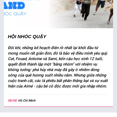
HỘI NHÓC QUẬY
Đôi khi, những kế hoạch điên rồ nhất lại khởi đầu từ
mong muốn rất giản đơn, đó là bảo vệ điều mình yêu quý.
Cat, Fouad, Antoine và Sami, bốn cậu học sinh 12 tuổi,
quyết định thành lập một "băng nhóm" với nhiệm vụ
không tưởng: phá hủy nhà máy đã gây ô nhiễm dòng
sông của quê hương suốt nhiều năm. Nhưng giữa những
cuộc tranh cãi, các lá phiếu bất phân thắng bại và sự xuất
hiện của Aimé - cậu bé cô độc được mời gia nhập nhóm.
08/08:
Hồ Chí Minh