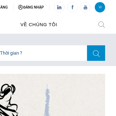
HÀNG
ĐĂNG NHẬP
VI
VI
FR
VỀ CHÚNG TÔI
VIỆN PHÁP TẠI VIỆT NAM
Thời gian ?
O TẠO
CHI NHÁNH: HÀ NỘI
 NAM
CHI NHÁNH: HUẾ
ỆT NAM
CHI NHÁNH: ĐÀ NẴNG
CHI NHÁNH: TPHCM