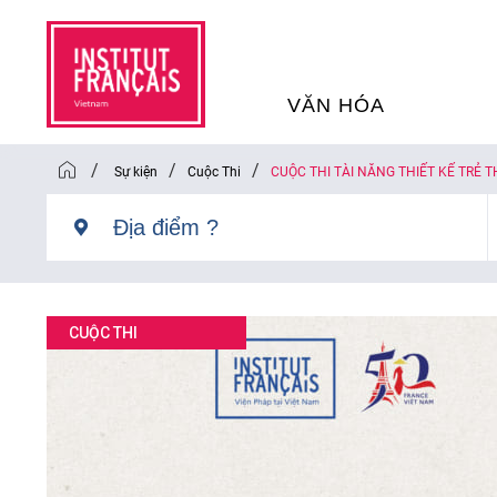
VĂN HÓA
/
/
/
Sự kiện
Cuộc Thi
CUỘC THI TÀI NĂNG THIẾT KẾ TRẺ T
SỰ KIỆN VĂN HÓA
H
THƯ VIỆN ĐA PHƯƠNG TI
K
CHƯƠNG TRÌNH CHIẾU P
H
CUỘC THI
PHÁP
SÁCH VÀ THƯ TỊCH
D
NGHỆ SỸ LƯU TRÚ
H