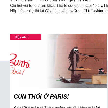
Thời hạn nhận hồ sơ dự thi:
Hết ngày 9/7/2023
Chi tiết vui lòng tham khảo Thể lệ cuộc thi:
https://bit.ly/
Nộp hồ sơ dự thi tại đây:
https://bit.ly/Cuoc-Thi-Fashion-i
ĐIỆN ẢNH
CÚN THỐI Ở PARIS!
Có những cuộc phiêu lưu không bắt đầu bằng một kế