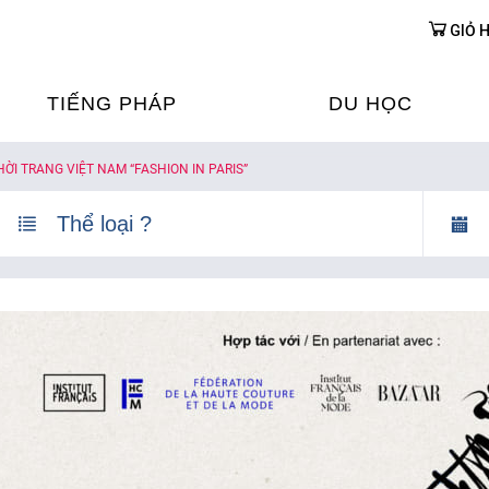
GIỎ 
TIẾNG PHÁP
DU HỌC
HỜI TRANG VIỆT NAM “FASHION IN PARIS”
ỌC TIẾNG PHÁP
DU HỌC PHÁP
ỆN
Ỳ THI & CHỨNG CHỈ
CHƯƠNG TRÌNH ĐÀ
CỦA PHÁP TẠI VIỆT
HIM
ỌC TIẾNG PHÁP NGAY TẠI
PHÁP
FRANCE ALUMNI VI
ỊCH TIẾNG PHÁP
ỢP TÁC TIẾNG PHÁP