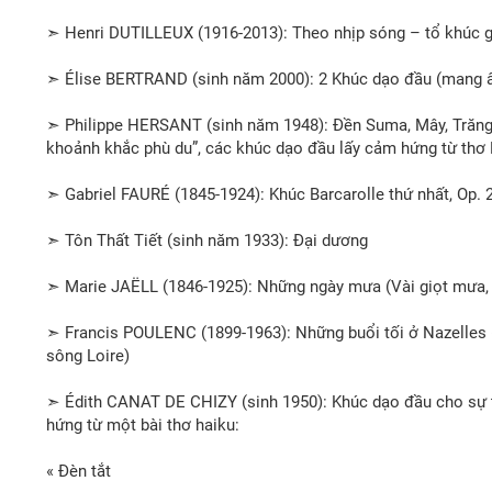
➣ Henri DUTILLEUX (1916-2013): Theo nhịp sóng – tổ khúc 
➣ Élise BERTRAND (sinh năm 2000): 2 Khúc dạo đầu (mang
➣ Philippe HERSANT (sinh năm 1948): Đền Suma, Mây, Trăng ẩ
khoảnh khắc phù du”, các khúc dạo đầu lấy cảm hứng từ thơ 
➣ Gabriel FAURÉ (1845-1924): Khúc Barcarolle thứ nhất, Op. 2
➣ Tôn Thất Tiết (sinh năm 1933): Đại dương
➣ Marie JAËLL (1846-1925): Những ngày mưa (Vài giọt mưa,
➣ Francis POULENC (1899-1963): Những buổi tối ở Nazelles (s
sông Loire)
➣ Édith CANAT DE CHIZY (sinh 1950): Khúc dạo đầu cho sự th
hứng từ một bài thơ haiku:
« Đèn tắt