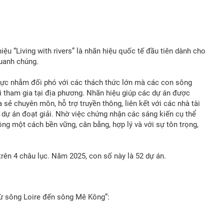
u “Living with rivers” là nhãn hiệu quốc tế đầu tiên dành cho
uanh chúng.
cực nhằm đối phó với các thách thức lớn mà các con sông
i tham gia tại địa phương. Nhãn hiệu giúp các dự án được
 sẻ chuyên môn, hỗ trợ truyền thông, liên kết với các nhà tài
 dự án đoạt giải. Nhờ việc chứng nhận các sáng kiến cụ thể
ông một cách bền vững, cân bằng, hợp lý và với sự tôn trọng,
trên 4 châu lục. Năm 2025, con số này là 52 dự án.
từ sông Loire đến sông Mê Kông”: