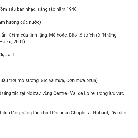
gồm sáu bản nhạc, sáng tác năm 1946
 âm hưởng của nước)
n, Chim của tĩnh lặng, Mê hoặc, Bão tố (trích từ “Những
Haiku, 2001)
6, số 1
 Bầu trời mờ sương, Gió và mưa, Cơn mưa phùn)
áng tác tại Noizay, vùng Centre–Val de Loire, trong lưu vực
inh lặng, sáng tác cho Liên hoan Chopin tại Nohant, lấy cảm