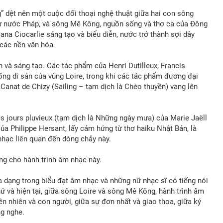
” dệt nên một cuộc đối thoại nghệ thuật giữa hai con sông
sử nước Pháp, và sông Mê Kông, nguồn sống và thơ ca của Đông
na Ciocarlie sáng tạo và biểu diễn, nước trở thành sợi dây
 các nền văn hóa.
 và sáng tạo. Các tác phẩm của Henri Dutilleux, Francis
ng di sản của vùng Loire, trong khi các tác phẩm đương đại
 Canat de Chizy (Sailing – tạm dịch là Chèo thuyền) vang lên
s jours pluvieux (tạm dịch là Những ngày mưa) của Marie Jaëll
a Philippe Hersant, lấy cảm hứng từ thơ haiku Nhật Bản, là
hạc liên quan đến dòng chảy này.
ng cho hành trình âm nhạc này.
a dạng trong biểu đạt âm nhạc và những nữ nhạc sĩ có tiếng nói
ứ và hiện tại, giữa sông Loire và sông Mê Kông, hành trình âm
n nhiên và con người, giữa sự đơn nhất và giao thoa, giữa ký
ng nghe.