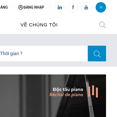
HÀNG
ĐĂNG NHẬP
VI
VI
FR
VỀ CHÚNG TÔI
VIỆN PHÁP TẠI VIỆT NAM
Thời gian ?
O TẠO
CHI NHÁNH: HÀ NỘI
 NAM
CHI NHÁNH: HUẾ
ỆT NAM
CHI NHÁNH: ĐÀ NẴNG
CHI NHÁNH: TPHCM