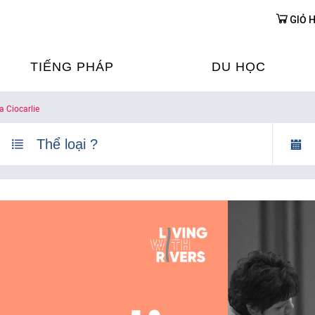
GIỎ 
TIẾNG PHÁP
DU HỌC
 Ciocarlie
ỌC TIẾNG PHÁP
DU HỌC PHÁP
ỆN
Ỳ THI & CHỨNG CHỈ
CHƯƠNG TRÌNH ĐÀ
CỦA PHÁP TẠI VIỆT
HIM
ỌC TIẾNG PHÁP NGAY TẠI
PHÁP
FRANCE ALUMNI VI
ỊCH TIẾNG PHÁP
ỢP TÁC TIẾNG PHÁP