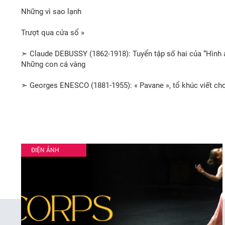
Những vì sao lạnh
Trượt qua cửa sổ »
➣ Claude DEBUSSY (1862-1918): Tuyển tập số hai của “Hình ả
Những con cá vàng
➣ Georges ENESCO (1881-1955): « Pavane », tổ khúc viết cho
ĐIỆN ẢNH