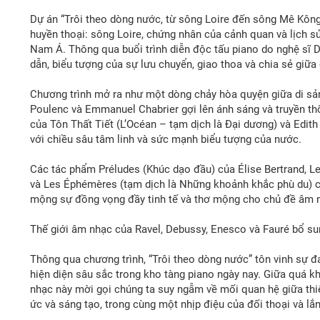
Dự án “Trôi theo dòng nước, từ sông Loire đến sông Mê Kông
huyền thoại: sông Loire, chứng nhân của cảnh quan và lịch 
Nam Á. Thông qua buổi trình diễn độc tấu piano do nghệ sĩ Da
dẫn, biểu tượng của sự lưu chuyển, giao thoa và chia sẻ giữa
Chương trình mở ra như một dòng chảy hòa quyện giữa di sản
Poulenc và Emmanuel Chabrier gợi lên ánh sáng và truyền thố
của Tôn Thất Tiết (L’Océan – tạm dịch là Đại dương) và Edith
với chiều sâu tâm linh và sức mạnh biểu tượng của nước.
Các tác phẩm Préludes (Khúc dạo đầu) của Élise Bertrand, Le
và Les Éphémères (tạm dịch là Những khoảnh khắc phù du) củ
mộng sự đồng vọng đầy tinh tế và thơ mộng cho chủ đề âm n
Thế giới âm nhạc của Ravel, Debussy, Enesco và Fauré bổ su
Thông qua chương trình, “Trôi theo dòng nước” tôn vinh sự đ
hiện diện sâu sắc trong kho tàng piano ngày nay. Giữa quá kh
nhạc này mời gọi chúng ta suy ngẫm về mối quan hệ giữa thiê
ức và sáng tạo, trong cùng một nhịp điệu của đối thoại và lắ