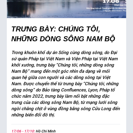
TRƯNG BÀY: CHÚNG TÔI,
NHỮNG DÒNG SÔNG NAM BỘ
Trong khuôn khổ dự án Sống cùng dòng sông, do Đại
sứ quán Pháp tại Việt Nam và Viện Pháp tại Việt Nam
khởi xướng, trưng bày “Chúng tôi, những dòng sông
Nam Bộ” mang đến một góc nhìn đa dạng về mối
quan hệ giữa con người và các dòng sông tại Việt
Nam. Được chuyển thể từ trưng bày “Chúng tôi, những
dòng sông” do Bảo tàng Confluences, Lyon, Pháp tổ
chức năm 2022, trưng bày làm nổi bật những đặc
trưng của các dòng sông Nam Bộ, từ mạng lưới sông
ngòi chằng chịt ở vùng đồng bằng sông Cửu Long đến
những biến đổi đô thị.
17/06 - 17/10:
Hồ Chí Minh