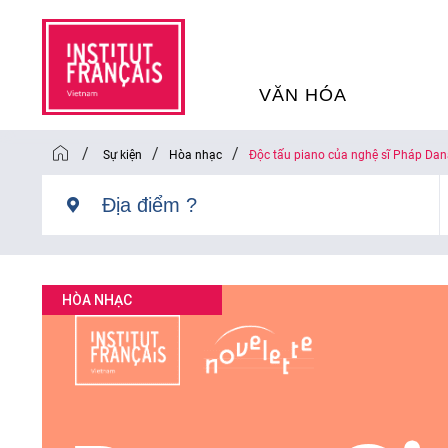
VĂN HÓA
/
/
/
Sự kiện
Hòa nhạc
Độc tấu piano của nghệ sĩ Pháp Dana
SỰ KIỆN VĂN HÓA
H
THƯ VIỆN ĐA PHƯƠNG TI
K
CHƯƠNG TRÌNH CHIẾU P
H
HÒA NHẠC
PHÁP
SÁCH VÀ THƯ TỊCH
D
NGHỆ SỸ LƯU TRÚ
H