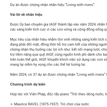
Dự án được chứng nhận nhãn hiệu “Living with rivers”.
Vài lời về nhãn hiệu
Được Ủy ban chuyên gia IAGF thành lập vào năm 2024, nhãn hiệ
các sáng kiến tích cực vì các con sông và cộng đồng sống q
Mục tiêu của nhãn hiệu nhằm tôn vinh những sáng kiến tích 
đang phải đối mặt, đồng thời hỗ trợ cam kết của những ngườ
chứng nhận thụ hưởng các lợi ích như: kết nối mạng lưới, chia
trợ tiềm năng qua quỹ IAGF, cùng nguồn kinh phí dành cho ba
trên toàn thế giới, IAGF khuyến khích việc sử dụng các con s
mang lại niềm hy vọng cho các thế hệ tương lai.
Năm 2024, có 37 dự án được chứng nhận “Living with rivers” 
Chương trình dự kiến
Hợp tác với Viện Pháp, độc tấu piano “Trôi theo dòng nước, 
➣ Maurice RAVEL (1875-1937): Trò chơi của nước