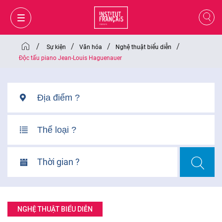
/
/
/
/
Sự kiện
Văn hóa
Nghệ thuật biểu diễn
Độc tấu piano Jean-Louis Haguenauer
Thời gian ?
GIỎ HÀNG
ĐĂNG NHẬP
NGHỆ THUẬT BIỂU DIỄN
VI
VI