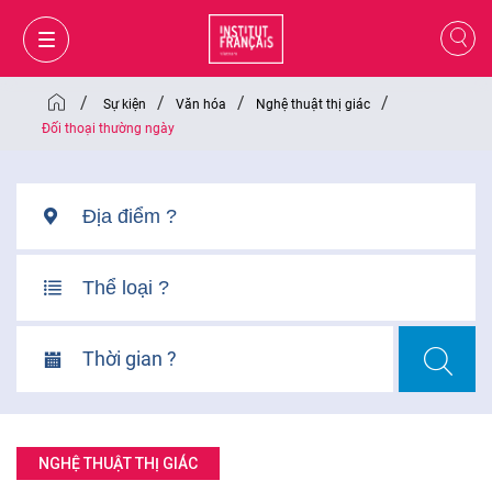
/
/
/
/
Sự kiện
Văn hóa
Nghệ thuật thị giác
Đối thoại thường ngày
Thời gian ?
GIỎ HÀNG
ĐĂNG NHẬP
NGHỆ THUẬT THỊ GIÁC
VI
VI