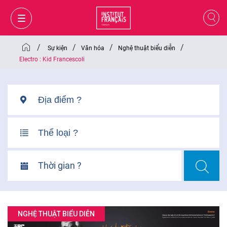
/
/
/
/
Sự kiện
Văn hóa
Nghệ thuật biểu diễn
Electro : Kid Francescoli
Thời gian ?
GIỎ HÀNG
ĐĂNG NHẬP
NGHỆ THUẬT BIỂU DIỄN
VI
VI