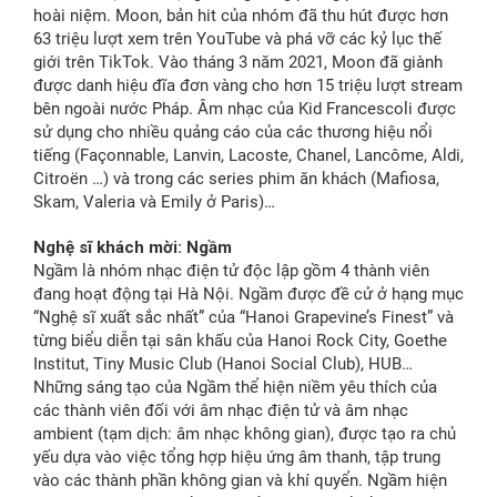
hoài niệm. Moon, bản hit của nhóm đã thu hút được hơn
63 triệu lượt xem trên YouTube và phá vỡ các kỷ lục thế
giới trên TikTok. Vào tháng 3 năm 2021, Moon đã giành
được danh hiệu đĩa đơn vàng cho hơn 15 triệu lượt stream
bên ngoài nước Pháp. Âm nhạc của Kid Francescoli được
sử dụng cho nhiều quảng cáo của các thương hiệu nổi
tiếng (Façonnable, Lanvin, Lacoste, Chanel, Lancôme, Aldi,
Citroën …) và trong các series phim ăn khách (Mafiosa,
Skam, Valeria và Emily ở Paris)…
Nghệ sĩ khách mời: Ngầm
Ngầm là nhóm nhạc điện tử độc lập gồm 4 thành viên
đang hoạt động tại Hà Nội. Ngầm được đề cử ở hạng mục
“Nghệ sĩ xuất sắc nhất” của “Hanoi Grapevine’s Finest” và
từng biểu diễn tại sân khấu của Hanoi Rock City, Goethe
Institut, Tiny Music Club (Hanoi Social Club), HUB…
Những sáng tạo của Ngầm thể hiện niềm yêu thích của
các thành viên đối với âm nhạc điện tử và âm nhạc
ambient (tạm dịch: âm nhạc không gian), được tạo ra chủ
yếu dựa vào việc tổng hợp hiệu ứng âm thanh, tập trung
vào các thành phần không gian và khí quyển. Ngầm hiện