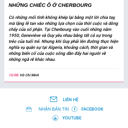
NHỮNG CHIẾC Ô Ở CHERBOURG
Có những mối tình không khép lại bằng một lời chia tay,
mà lặng lẽ tan vào những lựa chọn của thời cuộc và dòng
chảy của số phận. Tại Cherbourg vào cuối những năm
1950, Geneviève và Guy yêu nhau bằng tất cả sự trong
trẻo của tuổi trẻ. Nhưng khi Guy phải lên đường thực hiện
nghĩa vụ quân sự tại Algeria, khoảng cách, thời gian và
những biến cố của cuộc sống dần đẩy hai người về
những ngã rẽ khác nhau.
15/08:
Hồ Chí Minh
LIÊN HỆ
NHẬN BẢN TIN
FACEBOOK
YOUTUBE