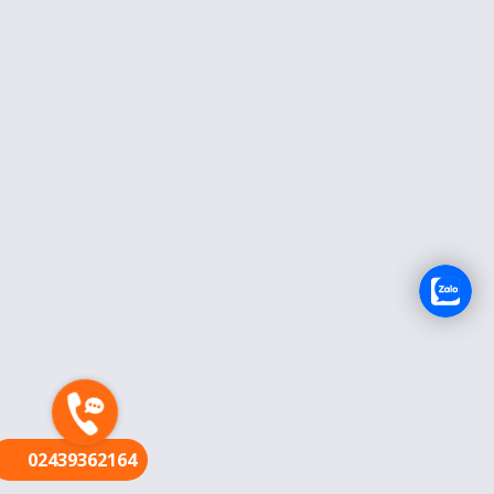
FR
02439362164