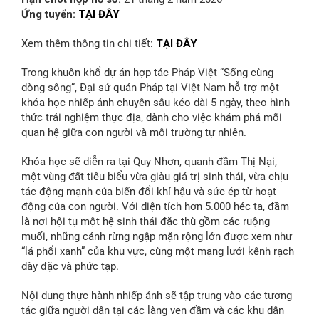
Ứng tuyển:
TẠI ĐÂY
Xem thêm thông tin chi tiết:
TẠI ĐÂY
Trong khuôn khổ dự án hợp tác Pháp Việt “Sống cùng
dòng sông”, Đại sứ quán Pháp tại Việt Nam hỗ trợ một
khóa học nhiếp ảnh chuyên sâu kéo dài 5 ngày, theo hình
thức trải nghiệm thực địa, dành cho việc khám phá mối
quan hệ giữa con người và môi trường tự nhiên.
Khóa học sẽ diễn ra tại Quy Nhơn, quanh đầm Thị Nại,
một vùng đất tiêu biểu vừa giàu giá trị sinh thái, vừa chịu
tác động mạnh của biến đổi khí hậu và sức ép từ hoạt
động của con người. Với diện tích hơn 5.000 héc ta, đầm
là nơi hội tụ một hệ sinh thái đặc thù gồm các ruộng
muối, những cánh rừng ngập mặn rộng lớn được xem như
“lá phổi xanh” của khu vực, cùng một mạng lưới kênh rạch
dày đặc và phức tạp.
Nội dung thực hành nhiếp ảnh sẽ tập trung vào các tương
tác giữa người dân tại các làng ven đầm và các khu dân