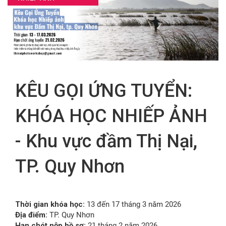
FR
KÊU GỌI ỨNG TUYỂN:
KHÓA HỌC NHIẾP ẢNH
- Khu vực đầm Thị Nại,
TP. Quy Nhơn
Thời gian khóa học:
13 đến 17 tháng 3 năm 2026
Địa điểm:
TP. Quy Nhơn
Hạn chót nộp hồ sơ:
21 tháng 2 năm 2026