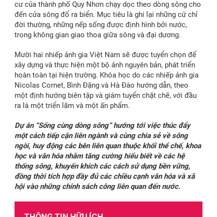
cư của thành phố Quy Nhơn chạy dọc theo dòng sông cho
đến cửa sông đổ ra biển. Mục tiêu là ghi lại những cử chỉ
đời thường, những nếp sống được định hình bởi nước,
trong không gian giao thoa giữa sông và đại dương.
Mười hai nhiếp ảnh gia Việt Nam sẽ được tuyển chọn để
xây dựng và thực hiện một bộ ảnh nguyên bản, phát triển
hoàn toàn tại hiện trường. Khóa học do các nhiếp ảnh gia
Nicolas Cornet, Bình Đặng và Hà Đào hướng dẫn, theo
một định hướng biên tập và giám tuyển chặt chẽ, với đầu
ra là một triển lãm và một ấn phẩm.
Dự án “Sống cùng dòng sông” hướng tới việc thúc đẩy
một cách tiếp cận liên ngành và cùng chia sẻ về sông
ngòi, huy động các bên liên quan thuộc khối thể chế, khoa
học và văn hóa nhằm tăng cường hiểu biết về các hệ
thống sông, khuyến khích các cách sử dụng bền vững,
đồng thời tích hợp đầy đủ các chiều cạnh văn hóa và xã
hội vào những chính sách công liên quan đến nước.
THÔNG TIN HỮU ÍCH