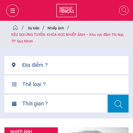
/
/
/
Sự kiện
Nhiếp ảnh
KÊU GỌI ỨNG TUYỂN: KHÓA HỌC NHIẾP ẢNH – Khu vực đầm Thị Nại,
TP. Quy Nhơn
Thời gian ?
GIỎ HÀNG
ĐĂNG NHẬP
VI
NHIẾP ẢNH
VI