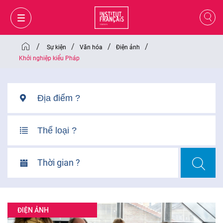
/
/
/
/
Sự kiện
Văn hóa
Điện ảnh
Khởi nghiệp kiểu Pháp
Thời gian ?
GIỎ HÀNG
ĐĂNG NHẬP
ĐIỆN ẢNH
VI
VI