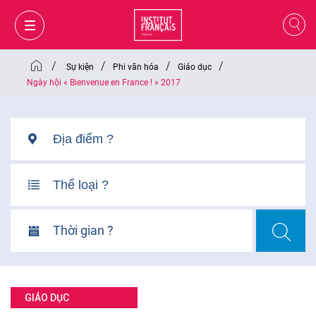
/
/
/
/
Sự kiện
Phi văn hóa
Giáo dục
Ngày hội « Bienvenue en France ! » 2017
Thời gian ?
GIỎ HÀNG
ĐĂNG NHẬP
GIÁO DỤC
VI
VI