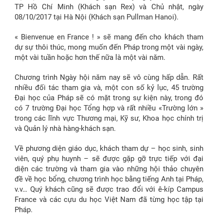
TP Hồ Chí Minh (Khách sạn Rex) và Chủ nhật, ngày
08/10/2017 tại Hà Nội (Khách sạn Pullman Hanoi).
« Bienvenue en France ! » sẽ mang đến cho khách tham
dự sự thôi thúc, mong muốn đến Pháp trong một vài ngày,
một vài tuần hoặc hơn thế nữa là một vài năm.
Chương trình Ngày hội năm nay sẽ vô cùng hấp dẫn. Rất
nhiều đối tác tham gia và, một con số kỷ lục, 45 trường
Đại học của Pháp sẽ có mặt trong sự kiện này, trong đó
có 7 trường Đại học Tổng hợp và rất nhiều «Trường lớn »
trong các lĩnh vực Thương mại, Kỹ sư, Khoa học chính trị
và Quản lý nhà hàng-khách sạn.
Về phương diện giáo dục, khách tham dự – học sinh, sinh
viên, quý phụ huynh – sẽ được gặp gỡ trực tiếp với đại
diện các trường và tham gia vào những hội thảo chuyên
đề về học bổng, chương trình học bằng tiếng Anh tại Pháp,
v.v… Quý khách cũng sẽ được trao đổi với ê-kíp Campus
France và các cựu du học Việt Nam đã từng học tập tại
Pháp.