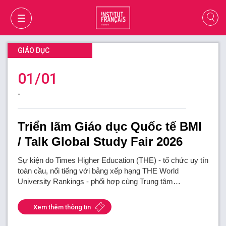
GIÁO DỤC
01/01
-
Triển lãm Giáo dục Quốc tế BMI
/ Talk Global Study Fair 2026
Sự kiện do Times Higher Education (THE) - tổ chức uy tín
toàn cầu, nổi tiếng với bảng xếp hạng THE World
University Rankings - phối hợp cùng Trung tâm…
GIỎ HÀNG
ĐĂNG NHẬP
Xem thêm thông tin
VI
VI