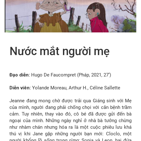
FR
Nước mắt người mẹ
Đạo diễn:
Hugo De Faucompret (Pháp, 2021, 27’)
Diễn viên:
Yolande Moreau, Arthur H., Céline Sallette
Jeanne đang mong chờ được trải qua Giáng sinh với Mẹ
của mình, người đang phải chống chọi với căn bệnh trầm
cảm. Tuy nhiên, thay vào đó, cô bé đã được gửi đến bà
ngoại của mình. Những ngày nghỉ ở nhà bà tưởng chừng
như nhàm chán nhưng hóa ra là một cuộc phiêu lưu khá
thú vị khi Jane gặp những người bạn mới: Cloclo, một
người khổng lồ sống trong rừng; Sonia và Leon, hai đứa