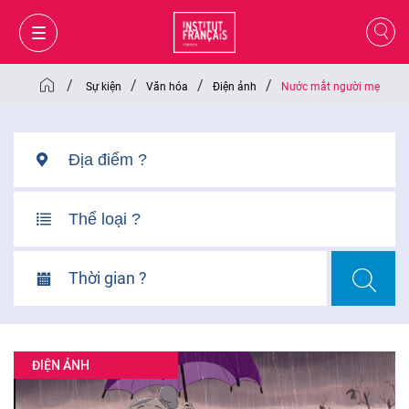
/
/
/
/
Sự kiện
Văn hóa
Điện ảnh
Nước mắt người mẹ
Thời gian ?
GIỎ HÀNG
ĐĂNG NHẬP
ĐIỆN ẢNH
VI
VI