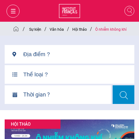
/
/
/
/
Sự kiện
Văn hóa
Hội thảo
Ô nhiễm không khí
Thời gian ?
GIỎ HÀNG
ĐĂNG NHẬP
HỘI THẢO
VI
VI