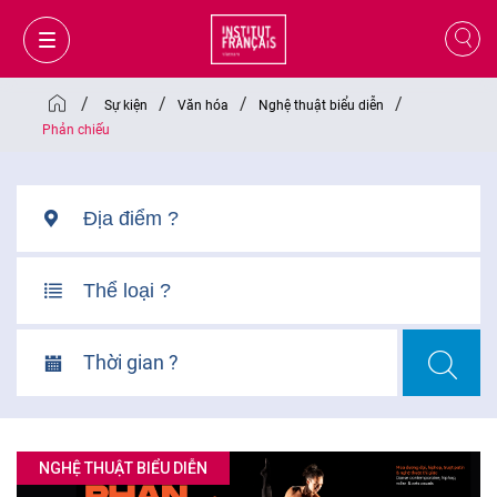
/
/
/
/
Sự kiện
Văn hóa
Nghệ thuật biểu diễn
Phản chiếu
Thời gian ?
GIỎ HÀNG
ĐĂNG NHẬP
NGHỆ THUẬT BIỂU DIỄN
VI
VI