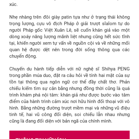
xúc.
Nhẹ nhàng trên đôi giày patin tựa như ở trạng thái không
trọng lượng, cựu vô địch Pháp ở giải trượt slalom tự do
người Pháp gốc Việt Xuân Lê, sẽ cuốn khán giả vào một
dòng xoáy năng lượng mãnh liệt nhưng cũng hết sức tĩnh
tại, khiến người xem tự vấn về nguồn cội và về những mối
quan hệ được dệt nên trong đời sống thông qua các
chuyển động.
Chuyến du hành tiếp diễn với nữ nghệ sĩ Shihya PENG
trong phần múa duo, đặt ra câu hỏi về tính hai mặt của sự
tồn tại thông qua ngôn ngữ cơ thể đầy chất thơ. Phản
chiếu kiếm tìm sự cân bằng nhưng đồng thời cũng là quá
trình khám phá nội tâm: khán giả như được bước vào tâm
điểm của hành trình cảm xúc nơi hữu hình đối thoại với vô
hình. Bằng những đường trượt mềm mại và những vũ điệu
tinh tế, hai vũ công đối diện, soi chiếu lẫn nhau nhưng
cũng là đang đối diện với bản ngã của chính mình.