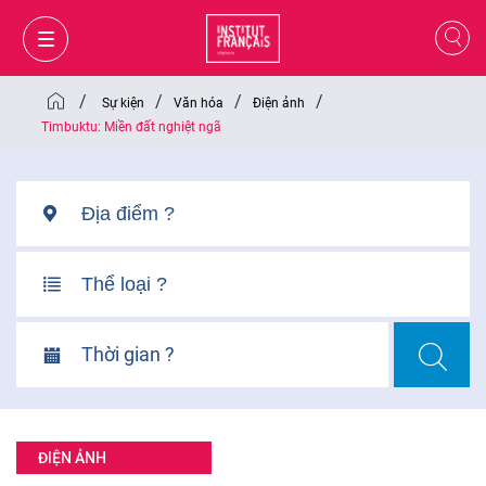
/
/
/
/
Sự kiện
Văn hóa
Điện ảnh
Timbuktu: Miền đất nghiệt ngã
Thời gian ?
GIỎ HÀNG
ĐĂNG NHẬP
ĐIỆN ẢNH
VI
VI