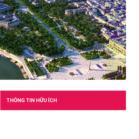
TUYỂN DỤNG
THÔNG TIN HỮU ÍCH