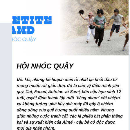
HỘI NHÓC QUẬY
Đôi khi, những kế hoạch điên rồ nhất lại khởi đầu từ
mong muốn rất giản đơn, đó là bảo vệ điều mình yêu
quý. Cat, Fouad, Antoine và Sami, bốn cậu học sinh 12
tuổi, quyết định thành lập một "băng nhóm" với nhiệm
vụ không tưởng: phá hủy nhà máy đã gây ô nhiễm
dòng sông của quê hương suốt nhiều năm. Nhưng
giữa những cuộc tranh cãi, các lá phiếu bất phân thắng
bại và sự xuất hiện của Aimé - cậu bé cô độc được
mời gia nhập nhóm.