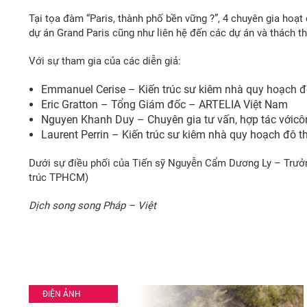
Tại tọa đàm “Paris, thành phố bền vững ?”, 4 chuyên gia hoạt
dự án Grand Paris cũng như liên hệ đến các dự án và thách t
Với sự tham gia của các diễn giả:
Emmanuel Cerise – Kiến trúc sư kiêm nhà quy hoạch đô
Eric Gratton – Tổng Giám đốc – ARTELIA Việt Nam
Nguyen Khanh Duy – Chuyên gia tư vấn, hợp tác vớicôn
Laurent Perrin – Kiến trúc sư kiêm nhà quy hoạch đô thị
Dưới sự điều phối của Tiến sỹ Nguyễn Cẩm Dương Ly – Trưởn
trúc TPHCM)
Dịch song song Pháp – Việt
ĐIỆN ẢNH