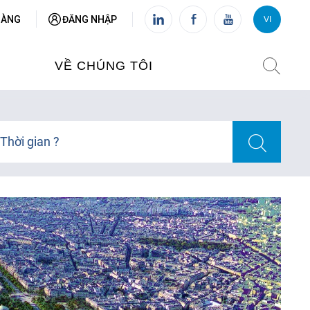
HÀNG
ĐĂNG NHẬP
VI
VI
FR
VỀ CHÚNG TÔI
VIỆN PHÁP TẠI VIỆT NAM
Thời gian ?
O TẠO
CHI NHÁNH: HÀ NỘI
 NAM
CHI NHÁNH: HUẾ
ỆT NAM
CHI NHÁNH: ĐÀ NẴNG
CHI NHÁNH: TPHCM