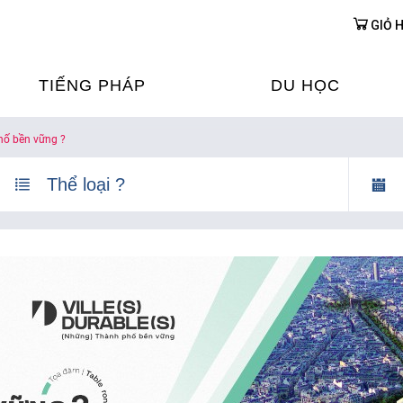
GIỎ 
TIẾNG PHÁP
DU HỌC
hố bền vững ?
ỌC TIẾNG PHÁP
DU HỌC PHÁP
ỆN
Ỳ THI & CHỨNG CHỈ
CHƯƠNG TRÌNH ĐÀ
CỦA PHÁP TẠI VIỆT
HIM
ỌC TIẾNG PHÁP NGAY TẠI
PHÁP
FRANCE ALUMNI VI
ỊCH TIẾNG PHÁP
ỢP TÁC TIẾNG PHÁP