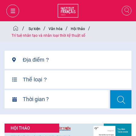
/
/
/
/
Sự kiện
Văn hóa
Hội thảo
Trí tuệ nhân tạo và nhân loại thời kỹ thuật số
Thời gian ?
GIỎ HÀNG
ĐĂNG NHẬP
HỘI THẢO
VI
VI