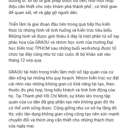
đường đi. Đi bộ là giải pháp được ưu tiên, như một nhịp
điệu cần thiết cho việc khám phá thành phố ; có thời gian
để quan sát, vẽ và gặp gỡ người dân.
Triển lãm là giai đoạn đầu tiên trong quá tiếp thu kiến
thức từ những hình vẽ tình huống và kiến trúc tiêu biểu.
Những hình vẽ được giới thiệu ở đây là một phần từ sổ tay
phác họa của GRAOU và nhóm học sinh của trường Đại
học Kiến trúc TPHCM sau những buổi workshop được tổ
chức tại đây cũng như từ các cuộc đi bộ khảo sát vào
tháng 12 vừa qua.
GRAOU tái hiện trong triển lãm một số tập quán của cư
dân sống tại những khu quy hoạch. Nhóm kiến trúc sư đặt
cái nhìn vào những không gian có khả năng tái tạo, theo
thước đo phù hợp, lòng hiếu khách và tính linh động của
họ. Tại Thành phố Hồ Chí Minh, sự khéo léo trong tập
quán của cư dân đã góp phần tạo nên không gian đô thị
có thể sinh sống được. Cũng giống như cơ sở hạ tầng đô
thị, việc tận dụng không gian công cộng tạo nên sức mạnh
chuyển đổi và thích ứng cần thiết cho những thách thức
của ngày mai.