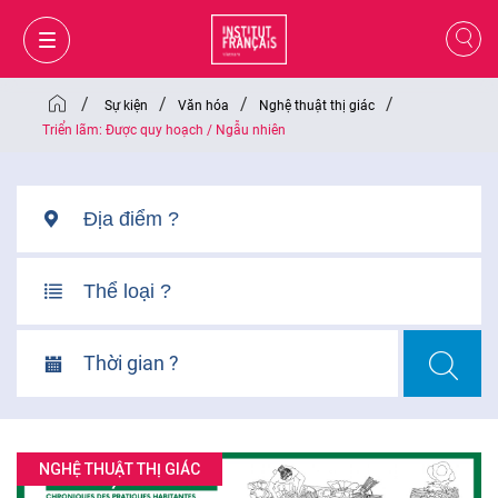
/
/
/
/
Sự kiện
Văn hóa
Nghệ thuật thị giác
Triển lãm: Được quy hoạch / Ngẫu nhiên
Thời gian ?
GIỎ HÀNG
ĐĂNG NHẬP
NGHỆ THUẬT THỊ GIÁC
VI
VI