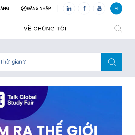
HÀNG
ĐĂNG NHẬP
VI
VI
FR
VỀ CHÚNG TÔI
VIỆN PHÁP TẠI VIỆT NAM
Thời gian ?
O TẠO
CHI NHÁNH: HÀ NỘI
 NAM
CHI NHÁNH: HUẾ
ỆT NAM
CHI NHÁNH: ĐÀ NẴNG
CHI NHÁNH: TPHCM