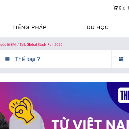
GIỎ 
TIẾNG PHÁP
DU HỌC
uốc tế BMI / Talk Global Study Fair 2026
ỌC TIẾNG PHÁP
DU HỌC PHÁP
ỆN
Ỳ THI & CHỨNG CHỈ
CHƯƠNG TRÌNH ĐÀ
CỦA PHÁP TẠI VIỆT
HIM
ỌC TIẾNG PHÁP NGAY TẠI
PHÁP
FRANCE ALUMNI VI
ỊCH TIẾNG PHÁP
ỢP TÁC TIẾNG PHÁP