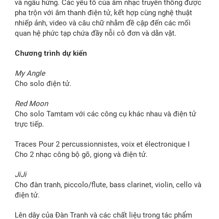
và ngẫu hứng. Các yếu tố của âm nhạc truyền thống được
pha trộn với âm thanh điện tử, kết hợp cùng nghệ thuật
nhiếp ảnh, video và câu chữ nhằm đề cập đến các mối
quan hệ phức tạp chứa đầy nỗi cô đơn và dằn vặt.
Chương trình dự kiến
My Angle
Cho solo điện tử.
Red Moon
Cho solo Tamtam với các công cụ khác nhau và điện tử
trực tiếp.
Traces Pour 2 percussionnistes, voix et électronique I
Cho 2 nhạc công bộ gõ, giọng và điện tử.
JiJi
Cho đàn tranh, piccolo/flute, bass clarinet, violin, cello và
điện tử.
Lên dây của Đàn Tranh và các chất liệu trong tác phẩm