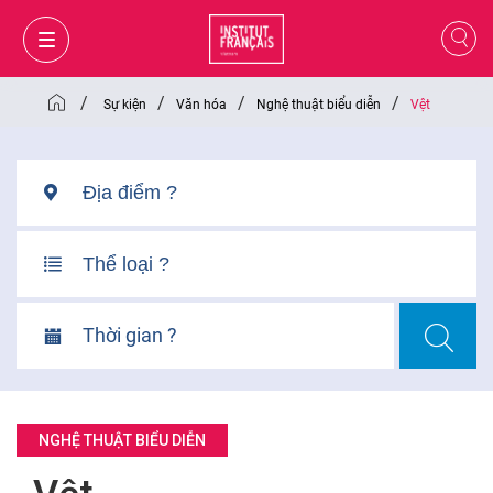
/
/
/
/
Sự kiện
Văn hóa
Nghệ thuật biểu diễn
Vệt
Thời gian ?
GIỎ HÀNG
ĐĂNG NHẬP
NGHỆ THUẬT BIỂU DIỄN
VI
VI