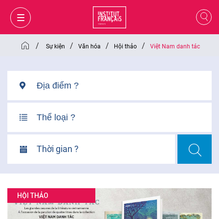
/
/
/
/
Sự kiện
Văn hóa
Hội thảo
Việt Nam danh tác
Thời gian ?
GIỎ HÀNG
ĐĂNG NHẬP
HỘI THẢO
VI
VI