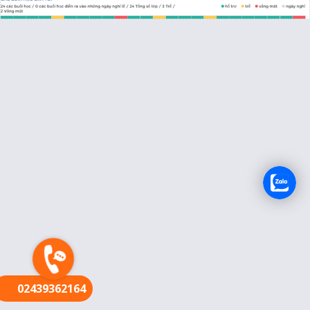
FR
02439362164