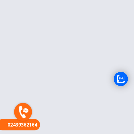
FR
02439362164