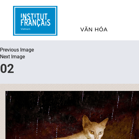
VĂN HÓA
Previous Image
SỰ KIỆN VĂN HÓA
H
Next Image
02
THƯ VIỆN ĐA PHƯƠNG TI
K
CHƯƠNG TRÌNH CHIẾU P
H
PHÁP
SÁCH VÀ THƯ TỊCH
D
NGHỆ SỸ LƯU TRÚ
H