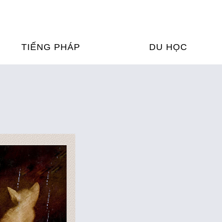
TIẾNG PHÁP
DU HỌC
ỌC TIẾNG PHÁP
DU HỌC PHÁP
ỆN
Ỳ THI & CHỨNG CHỈ
CHƯƠNG TRÌNH ĐÀ
CỦA PHÁP TẠI VIỆT
HIM
ỌC TIẾNG PHÁP NGAY TẠI
PHÁP
FRANCE ALUMNI VI
ỊCH TIẾNG PHÁP
ỢP TÁC TIẾNG PHÁP