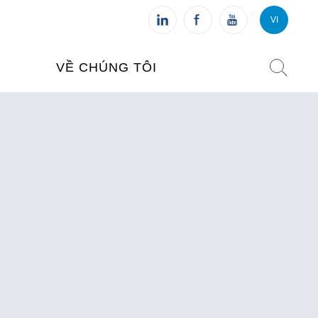
VI
VI
FR
VỀ CHÚNG TÔI
VIỆN PHÁP TẠI VIỆT NAM
O TẠO
CHI NHÁNH: HÀ NỘI
 NAM
CHI NHÁNH: HUẾ
ỆT NAM
CHI NHÁNH: ĐÀ NẴNG
CHI NHÁNH: TPHCM