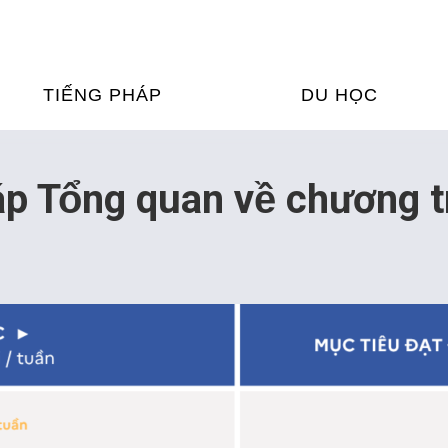
TIẾNG PHÁP
DU HỌC
ỌC TIẾNG PHÁP
DU HỌC PHÁP
́p Tổng quan về chương
ỆN
Ỳ THI & CHỨNG CHỈ
CHƯƠNG TRÌNH ĐÀ
CỦA PHÁP TẠI VIỆT
HIM
ỌC TIẾNG PHÁP NGAY TẠI
PHÁP
FRANCE ALUMNI VI
ỊCH TIẾNG PHÁP
ỢP TÁC TIẾNG PHÁP