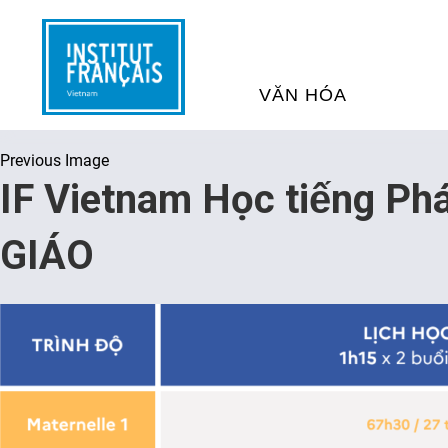
VĂN HÓA
Previous Image
SỰ KIỆN VĂN HÓA
H
IF Vietnam Học tiếng Pha
THƯ VIỆN ĐA PHƯƠNG TI
K
GIÁO
CHƯƠNG TRÌNH CHIẾU P
H
PHÁP
SÁCH VÀ THƯ TỊCH
D
NGHỆ SỸ LƯU TRÚ
H