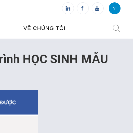
VI
VI
FR
VỀ CHÚNG TÔI
VIỆN PHÁP TẠI VIỆT NAM
 trình HỌC SINH MẪU
O TẠO
CHI NHÁNH: HÀ NỘI
 NAM
CHI NHÁNH: HUẾ
ỆT NAM
CHI NHÁNH: ĐÀ NẴNG
CHI NHÁNH: TPHCM