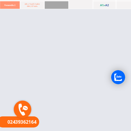
FR
02439362164