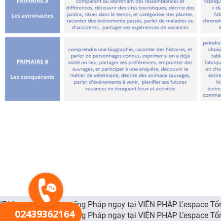
IF Vietnam IFV Học tiếng Pháp ngay tại VIỆN PHÁP L'espace To
02439362164
IF Vietnam IFV Học tiếng Pháp ngay tại VIỆN PHÁP L’espace To