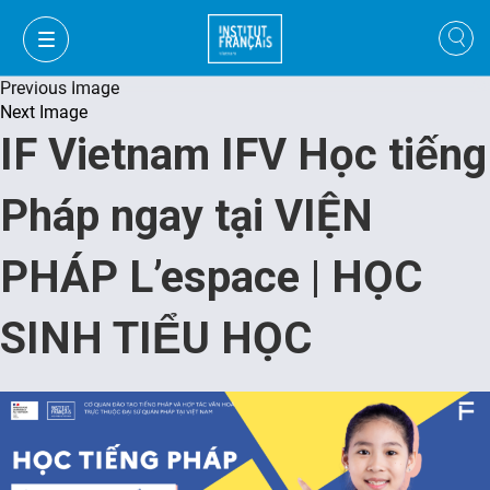
Previous Image
Next Image
IF Vietnam IFV Học tiếng
Pháp ngay tại VIỆN
PHÁP L’espace | HỌC
SINH TIỂU HỌC
VI
VI