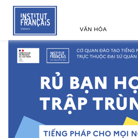
VĂN HÓA
SỰ KIỆN VĂN HÓA
H
THƯ VIỆN ĐA PHƯƠNG TI
K
CHƯƠNG TRÌNH CHIẾU P
H
PHÁP
SÁCH VÀ THƯ TỊCH
D
NGHỆ SỸ LƯU TRÚ
H