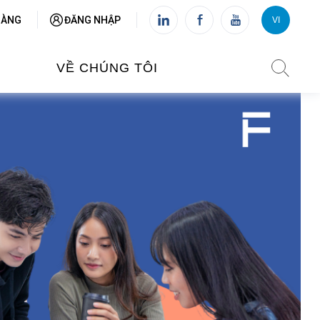
HÀNG
ĐĂNG NHẬP
VI
VI
FR
VỀ CHÚNG TÔI
VIỆN PHÁP TẠI VIỆT NAM
O TẠO
CHI NHÁNH: HÀ NỘI
 NAM
CHI NHÁNH: HUẾ
ỆT NAM
CHI NHÁNH: ĐÀ NẴNG
CHI NHÁNH: TPHCM