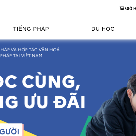
GIỎ 
TIẾNG PHÁP
DU HỌC
ỌC TIẾNG PHÁP
DU HỌC PHÁP
ỆN
Ỳ THI & CHỨNG CHỈ
CHƯƠNG TRÌNH ĐÀ
CỦA PHÁP TẠI VIỆT
HIM
ỌC TIẾNG PHÁP NGAY TẠI
PHÁP
FRANCE ALUMNI VI
ỊCH TIẾNG PHÁP
ỢP TÁC TIẾNG PHÁP