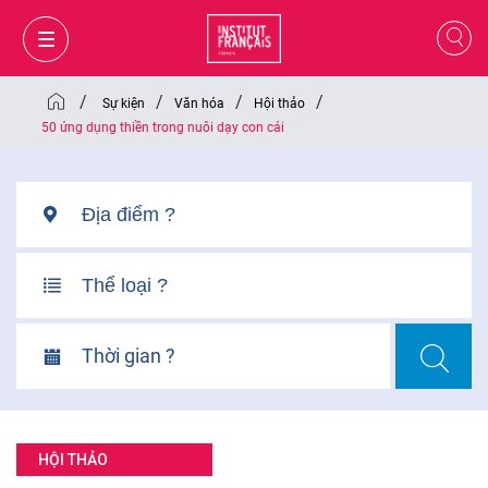
/
/
/
/
Sự kiện
Văn hóa
Hội thảo
50 ứng dụng thiền trong nuôi dạy con cái
Thời gian ?
GIỎ HÀNG
ĐĂNG NHẬP
HỘI THẢO
VI
VI