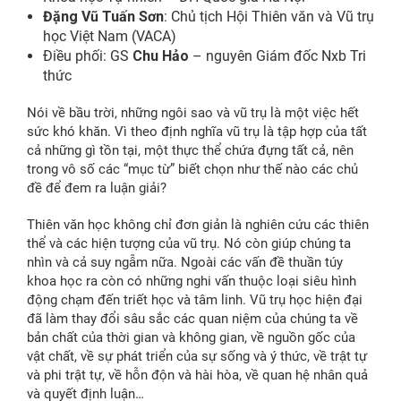
Đặng Vũ Tuấn Sơn
: Chủ tịch Hội Thiên văn và Vũ trụ
học Việt Nam (VACA)
Điều phối: GS
Chu Hảo
– nguyên Giám đốc Nxb Tri
thức
Nói về bầu trời, những ngôi sao và vũ trụ là một việc hết
sức khó khăn. Vì theo định nghĩa vũ trụ là tập hợp của tất
cả những gì tồn tại, một thực thể chứa đựng tất cả, nên
trong vô số các “mục từ” biết chọn như thế nào các chủ
đề để đem ra luận giải?
Thiên văn học không chỉ đơn giản là nghiên cứu các thiên
thể và các hiện tượng của vũ trụ. Nó còn giúp chúng ta
nhìn và cả suy ngẫm nữa. Ngoài các vấn đề thuần túy
khoa học ra còn có những nghi vấn thuộc loại siêu hình
động chạm đến triết học và tâm linh. Vũ trụ học hiện đại
đã làm thay đổi sâu sắc các quan niệm của chúng ta về
bản chất của thời gian và không gian, về nguồn gốc của
vật chất, về sự phát triển của sự sống và ý thức, về trật tự
và phi trật tự, về hỗn độn và hài hòa, về quan hệ nhân quả
và quyết định luận…