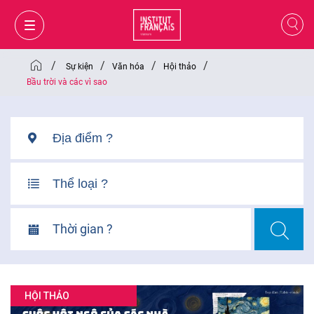
/
/
/
/
Sự kiện
Văn hóa
Hội thảo
Bầu trời và các vì sao
Thời gian ?
GIỎ HÀNG
ĐĂNG NHẬP
HỘI THẢO
VI
VI