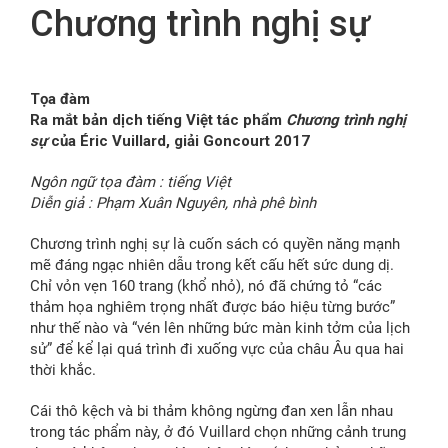
Chương trình nghị sự
FR
Tọa đàm
Ra mắt bản dịch tiếng Việt tác phẩm
Chương trình nghị
sự
của Éric Vuillard, giải Goncourt 2017
Ngôn ngữ tọa đàm : tiếng Việt
Diễn giả : Phạm Xuân Nguyên, nhà phê bình
Chương trình nghị sự là cuốn sách có quyền năng mạnh
mẽ đáng ngạc nhiên dẫu trong kết cấu hết sức dung dị.
Chỉ vỏn vẹn 160 trang (khổ nhỏ), nó đã chứng tỏ “các
thảm họa nghiêm trọng nhất được báo hiệu từng bước”
như thế nào và “vén lên những bức màn kinh tởm của lịch
sử” để kể lại quá trình đi xuống vực của châu Âu qua hai
thời khắc.
Cái thô kệch và bi thảm không ngừng đan xen lẫn nhau
trong tác phẩm này, ở đó Vuillard chọn những cảnh trung