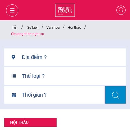
/
/
/
/
Sự kiện
Văn hóa
Hội thảo
Chương trình nghị sự
Thời gian ?
GIỎ HÀNG
ĐĂNG NHẬP
HỘI THẢO
VI
VI