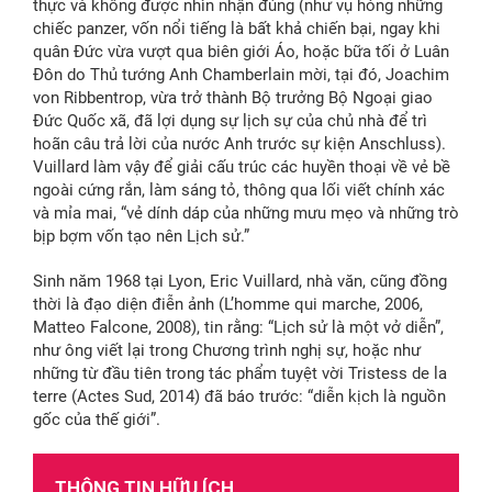
thực và không được nhìn nhận đúng (như vụ hỏng những
chiếc panzer, vốn nổi tiếng là bất khả chiến bại, ngay khi
quân Đức vừa vượt qua biên giới Áo, hoặc bữa tối ở Luân
Đôn do Thủ tướng Anh Chamberlain mời, tại đó, Joachim
von Ribbentrop, vừa trở thành Bộ trưởng Bộ Ngoại giao
Đức Quốc xã, đã lợi dụng sự lịch sự của chủ nhà để trì
hoãn câu trả lời của nước Anh trước sự kiện Anschluss).
Vuillard làm vậy để giải cấu trúc các huyền thoại về vẻ bề
ngoài cứng rắn, làm sáng tỏ, thông qua lối viết chính xác
và mỉa mai, “vẻ dính dáp của những mưu mẹo và những trò
bịp bợm vốn tạo nên Lịch sử.”
Sinh năm 1968 tại Lyon, Eric Vuillard, nhà văn, cũng đồng
thời là đạo diện điễn ảnh (L’homme qui marche, 2006,
Matteo Falcone, 2008), tin rằng: “Lịch sử là một vở diễn”,
như ông viết lại trong Chương trình nghị sự, hoặc như
những từ đầu tiên trong tác phẩm tuyệt vời Tristess de la
terre (Actes Sud, 2014) đã báo trước: “diễn kịch là nguồn
gốc của thế giới”.
THÔNG TIN HỮU ÍCH