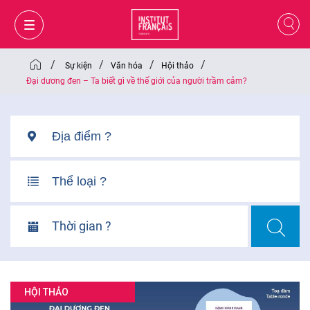
/
/
/
/
Sự kiện
Văn hóa
Hội thảo
Đại dương đen – Ta biết gì về thế giới của người trầm cảm?
Thời gian ?
GIỎ HÀNG
ĐĂNG NHẬP
HỘI THẢO
VI
VI