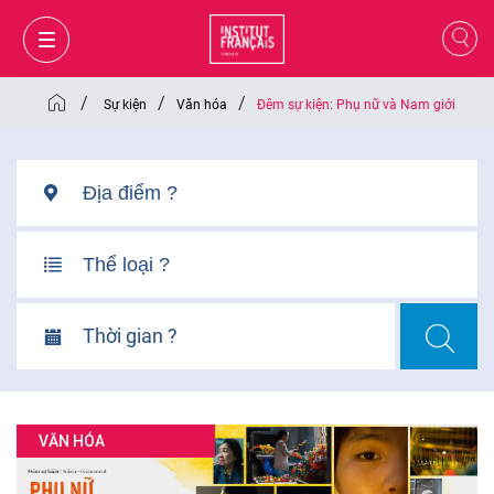
/
/
/
Sự kiện
Văn hóa
Đêm sự kiện: Phụ nữ và Nam giới
Thời gian ?
GIỎ HÀNG
ĐĂNG NHẬP
VĂN HÓA
VI
VI