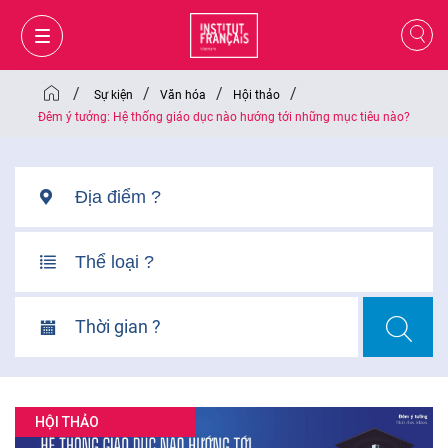
/
/
/
/
Sự kiện
Văn hóa
Hội thảo
Đêm ý tưởng: Hệ thống giáo dục nào hướng tới những mục tiêu nào?
Thời gian ?
GIỎ HÀNG
ĐĂNG NHẬP
HỘI THẢO
VI
VI