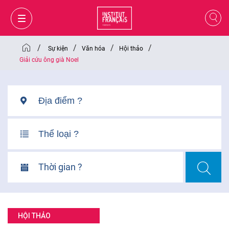
/
/
/
/
Sự kiện
Văn hóa
Hội thảo
Giải cứu ông già Noel
Thời gian ?
GIỎ HÀNG
ĐĂNG NHẬP
HỘI THẢO
VI
VI