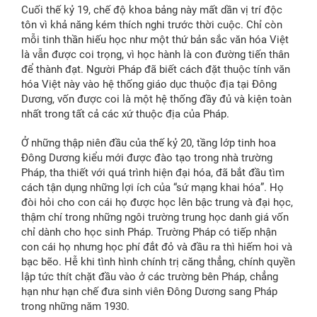
Cuối thế kỷ 19, chế độ khoa bảng này mất dần vị trí độc
tôn vì khả năng kém thích nghi trước thời cuộc. Chỉ còn
mỗi tinh thần hiếu học như một thứ bản sắc văn hóa Việt
là vẫn được coi trọng, vì học hành là con đường tiến thân
để thành đạt. Người Pháp đã biết cách đặt thuộc tính văn
hóa Việt này vào hệ thống giáo dục thuộc địa tại Đông
Dương, vốn được coi là một hệ thống đầy đủ và kiện toàn
nhất trong tất cả các xứ thuộc địa của Pháp.
Ở những thập niên đầu của thế kỷ 20, tầng lớp tinh hoa
Đông Dương kiểu mới được đào tạo trong nhà trường
Pháp, tha thiết với quá trình hiện đại hóa, đã bắt đầu tìm
cách tận dụng những lợi ích của “sứ mạng khai hóa”. Họ
đòi hỏi cho con cái họ được học lên bậc trung và đại học,
thậm chí trong những ngôi trường trung học danh giá vốn
chỉ dành cho học sinh Pháp. Trường Pháp có tiếp nhận
con cái họ nhưng học phí đắt đỏ và đầu ra thì hiếm hoi và
bạc bẽo. Hễ khi tình hình chính trị căng thẳng, chính quyền
lập tức thít chặt đầu vào ở các trường bên Pháp, chẳng
hạn như hạn chế đưa sinh viên Đông Dương sang Pháp
trong những năm 1930.