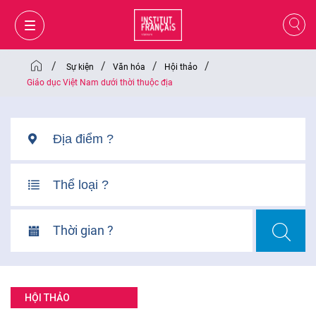
/
/
/
/
Sự kiện
Văn hóa
Hội thảo
Giáo dục Việt Nam dưới thời thuộc địa
Thời gian ?
GIỎ HÀNG
ĐĂNG NHẬP
HỘI THẢO
VI
VI