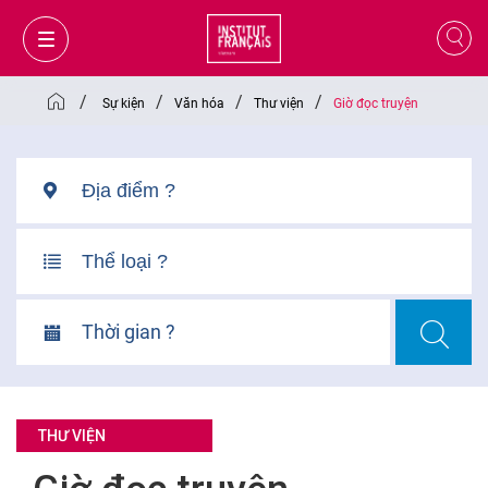
/
/
/
/
Sự kiện
Văn hóa
Thư viện
Giờ đọc truyện
Thời gian ?
GIỎ HÀNG
ĐĂNG NHẬP
THƯ VIỆN
VI
VI