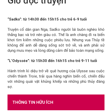
Giờ đọc truyện
FR
“Sadko”: từ 14h30 đến 15h15 cho trẻ 6-9 tuổi
Truyện cổ dân gian Nga, Sadko người lái buôn nghèo khó
thắng bạc và trở nên giàu có. Thế là anh chàng đi ra biển
khơi tìm kiếm những cuộc phiêu lưu. Nhưng vua Thủy tề
không để anh dễ dàng sống sót trở về, và anh phải sử
dụng mưu mẹo và lòng dũng cảm để bảo toàn mạng sống.
“L’Odyssée”:
từ 15h30 đến 16h15 cho trẻ 9-11 tuổi
Hành trình kì diệu trở về quê hương của Ulysse sau cuộc
chiến thành Troie, trải qua hàng nghìn biến cố, chiến đấu
với những quái vật khủng khiếp và những phù thủy đáng
sợ.
THÔNG TIN HỮU ÍCH