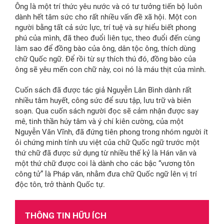
Ông là một trí thức yêu nước và có tư tưởng tiến bộ luôn
dành hết tâm sức cho rất nhiều vấn đề xã hội. Một con
người bằng tất cả sức lực, trí tuệ và sự hiểu biết phong
phú của mình, đã theo đuổi liên tục, theo đuổi đến cùng
làm sao để đồng bào của ông, dân tộc ông, thích dùng
chữ Quốc ngữ. Để rồi từ sự thích thú đó, đồng bào của
ông sẽ yêu mến con chữ này, coi nó là máu thịt của mình.
Cuốn sách đã được tác giả Nguyễn Lân Bình dành rất
nhiều tâm huyết, công sức để sưu tập, lưu trữ và biên
soạn. Qua cuốn sách người đọc sẽ cảm nhận được say
mê, tinh thần húy tâm và ý chí kiên cường, của một
Nguyễn Văn Vĩnh, đã đứng tiên phong trong nhóm người ít
ỏi chứng minh tính ưu việt của chữ Quốc ngữ trước một
thứ chữ đã được sử dụng từ nhiều thế kỷ là Hán văn và
một thứ chữ được coi là dành cho các bậc “vương tôn
công tử” là Pháp văn, nhằm đưa chữ Quốc ngữ lên vị trí
độc tôn, trở thành Quốc tự.
THÔNG TIN HỮU ÍCH