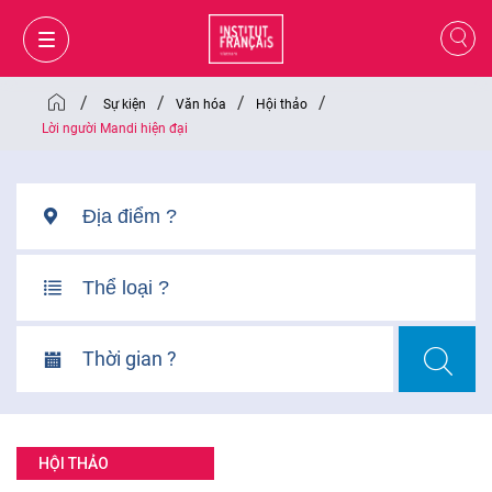
/
/
/
/
Sự kiện
Văn hóa
Hội thảo
Lời người Mandi hiện đại
Thời gian ?
GIỎ HÀNG
ĐĂNG NHẬP
HỘI THẢO
VI
VI