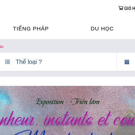
GIỎ 
TIẾNG PHÁP
DU HỌC
úc
ỌC TIẾNG PHÁP
DU HỌC PHÁP
ỆN
Ỳ THI & CHỨNG CHỈ
CHƯƠNG TRÌNH ĐÀ
CỦA PHÁP TẠI VIỆT
HIM
ỌC TIẾNG PHÁP NGAY TẠI
PHÁP
FRANCE ALUMNI VI
ỊCH TIẾNG PHÁP
ỢP TÁC TIẾNG PHÁP