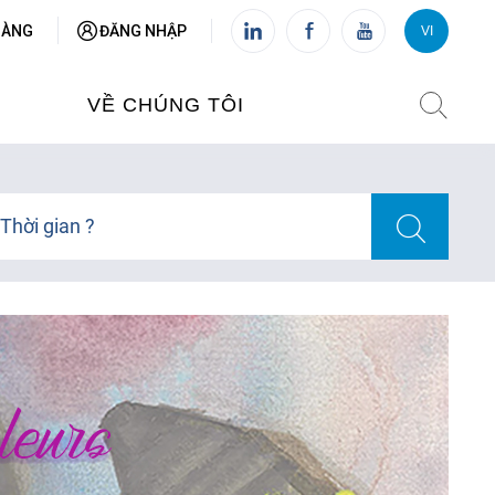
HÀNG
ĐĂNG NHẬP
VI
VI
FR
VỀ CHÚNG TÔI
VIỆN PHÁP TẠI VIỆT NAM
Thời gian ?
O TẠO
CHI NHÁNH: HÀ NỘI
 NAM
CHI NHÁNH: HUẾ
ỆT NAM
CHI NHÁNH: ĐÀ NẴNG
CHI NHÁNH: TPHCM