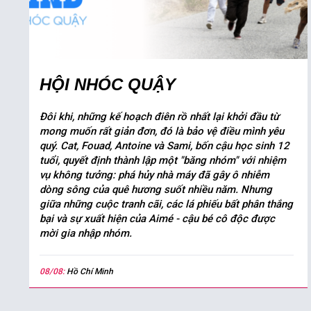
HỘI NHÓC QUẬY
Đôi khi, những kế hoạch điên rồ nhất lại khởi đầu từ
mong muốn rất giản đơn, đó là bảo vệ điều mình yêu
quý. Cat, Fouad, Antoine và Sami, bốn cậu học sinh 12
tuổi, quyết định thành lập một "băng nhóm" với nhiệm
vụ không tưởng: phá hủy nhà máy đã gây ô nhiễm
dòng sông của quê hương suốt nhiều năm. Nhưng
giữa những cuộc tranh cãi, các lá phiếu bất phân thắng
bại và sự xuất hiện của Aimé - cậu bé cô độc được
mời gia nhập nhóm.
08/08:
Hồ Chí Minh