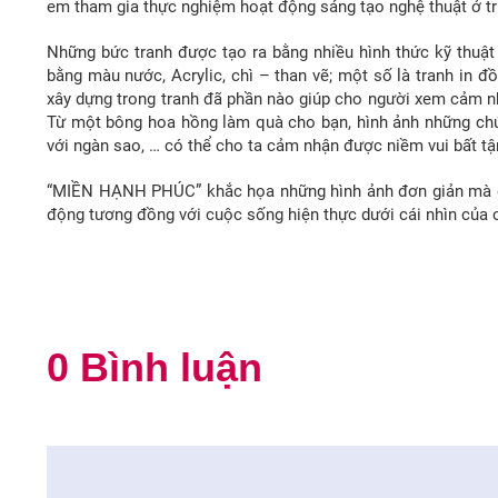
em tham gia thực nghiệm hoạt động sáng tạo nghệ thuật ở t
Những bức tranh được tạo ra bằng nhiều hình thức kỹ thuật
bằng màu nước, Acrylic, chì – than vẽ; một số là tranh in 
xây dựng trong tranh đã phần nào giúp cho người xem cảm n
Từ một bông hoa hồng làm quà cho bạn, hình ảnh những chú 
với ngàn sao, … có thể cho ta cảm nhận được niềm vui bất tận
“MIỀN HẠNH PHÚC” khắc họa những hình ảnh đơn giản mà gần
động tương đồng với cuộc sống hiện thực dưới cái nhìn của 
0 Bình luận