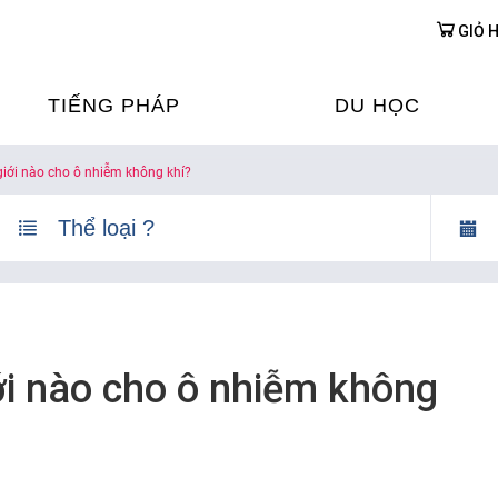
GIỎ 
TIẾNG PHÁP
DU HỌC
 giới nào cho ô nhiễm không khí?
ỌC TIẾNG PHÁP
DU HỌC PHÁP
ỆN
Ỳ THI & CHỨNG CHỈ
CHƯƠNG TRÌNH ĐÀ
CỦA PHÁP TẠI VIỆT
HIM
ỌC TIẾNG PHÁP NGAY TẠI
PHÁP
FRANCE ALUMNI VI
iới nào cho ô nhiễm không
ỊCH TIẾNG PHÁP
ỢP TÁC TIẾNG PHÁP