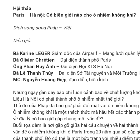
Hội thảo
Paris – Hà nội: Có biên giới nào cho ô nhiễm không khí?
Dịch song song Pháp – Việt
Diễn giả:
Bà Karine LEGER
Giám đốc của Airparif – Mạng lưới quản lý
Bà Olivier Chrétien
– Đại diện thành phố Paris
Ông Phan Huy Ánh
– Đại diện Hội KTS Hà Nội
Bà Lê Thanh Thủy
– Đại diện Sở Tài nguyên và Môi Trường 
MC: Nguyễn Hoàng Điệp
, đạo diễn, biên kịch
Những ngày gần đây báo chí luôn cảnh báo về chất lượng khô
Liệu Hà Nội có phải thành phố ô nhiễm nhất thế giới?
Thủ đô của Pháp đã bao giờ phải đối mặt với ô nhiễm không 
Ô nhiễm không khí là một thách thức mà hầu hết các thành ph
về địa lý có bao giờ gặp chung một vấn đề?
Buổi tọa đàm là nơi gặp gỡ giữa hai câu chuyện về hai thành 
vấn đề ô nhiễm không khí ở Paris trong 20 năm qua sẽ gặp g
của thành phố. Đó có thể là một bức tranh với nhiều điểm tư