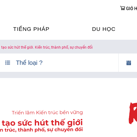
GIỎ 
TIẾNG PHÁP
DU HỌC
i tạo sức hút thế giới. Kiến trúc, thành phố, sự chuyển đổi
ỌC TIẾNG PHÁP
DU HỌC PHÁP
ỆN
Ỳ THI & CHỨNG CHỈ
CHƯƠNG TRÌNH ĐÀ
CỦA PHÁP TẠI VIỆT
HIM
ỌC TIẾNG PHÁP NGAY TẠI
PHÁP
FRANCE ALUMNI VI
ỊCH TIẾNG PHÁP
ỢP TÁC TIẾNG PHÁP