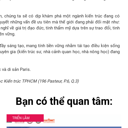
ãm, chúng ta sẽ có dịp khám phá một ngành kiến trúc đang có
 quyết những vấn đề ưu tiên mà thế giới đang phải đối mặt như:
nghĩ về giá trị đạo đức, tính thẩm mỹ dựa trên sự trao đổi, tinh
ền vững.
 đầy sáng tạo, mang tính bền vững nhằm tái tạo điều kiện sống
yên gia (kiến trúc sư, nhà cảnh quan học, nhà nông học) đang
 và di sản Paris.
ọc Kiến trúc TPHCM (196 Pasteur, P.6, Q.3)
Bạn có thể quan tâm:
TRIỂN LÃM