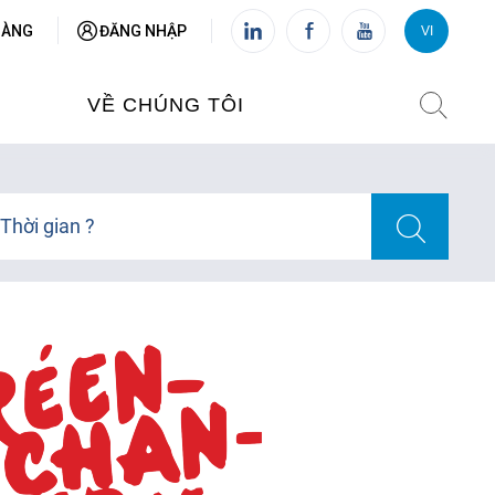
HÀNG
ĐĂNG NHẬP
VI
VI
FR
VỀ CHÚNG TÔI
VIỆN PHÁP TẠI VIỆT NAM
Thời gian ?
O TẠO
CHI NHÁNH: HÀ NỘI
 NAM
CHI NHÁNH: HUẾ
ỆT NAM
CHI NHÁNH: ĐÀ NẴNG
CHI NHÁNH: TPHCM