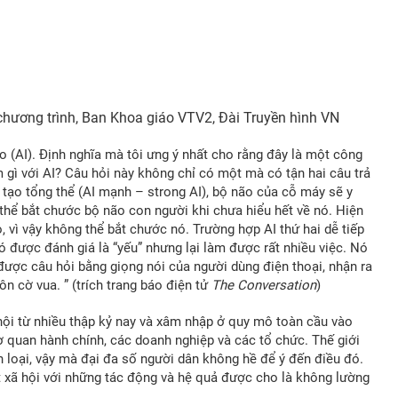
ch
ươ
ng trình, Ban Khoa giáo VTV2,
Đ
ài Truy
ề
n hình VN
ạo (AI). Định nghĩa mà tôi ưng ý nhất cho rằng đây là một công
 gì với AI? Câu hỏi này không chỉ có một mà có tận hai câu trả
ân tạo tổng thể (AI mạnh – strong AI), bộ não của cỗ máy sẽ y
 thể bắt chước bộ não con người khi chưa hiểu hết về nó. Hiện
 vì vậy không thể bắt chước nó. Trường hợp AI thứ hai dễ tiếp
ó được đánh giá là “yếu” nhưng lại làm được rất nhiều việc. Nó
được câu hỏi bằng giọng nói của người dùng điện thoại, nhận ra
n cờ vua. ” (trích trang báo điện tử
The Conversation
)
ội từ nhiều thập kỷ nay và xâm nhập ở quy mô toàn cầu vào
 quan hành chính, các doanh nghiệp và các tổ chức. Thế giới
n loại, vậy mà đại đa số người dân không hề để ý đến điều đó.
 xã hội với những tác động và hệ quả được cho là không lường