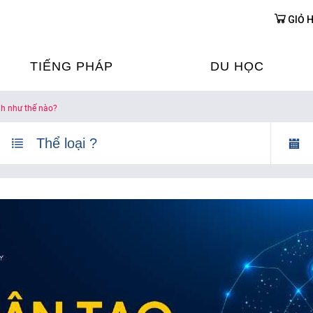
GIỎ 
TIẾNG PHÁP
DU HỌC
nh như thế nào?
ỌC TIẾNG PHÁP
DU HỌC PHÁP
ỆN
Ỳ THI & CHỨNG CHỈ
CHƯƠNG TRÌNH ĐÀ
CỦA PHÁP TẠI VIỆT
HIM
ỌC TIẾNG PHÁP NGAY TẠI
PHÁP
FRANCE ALUMNI VI
ỊCH TIẾNG PHÁP
ỢP TÁC TIẾNG PHÁP