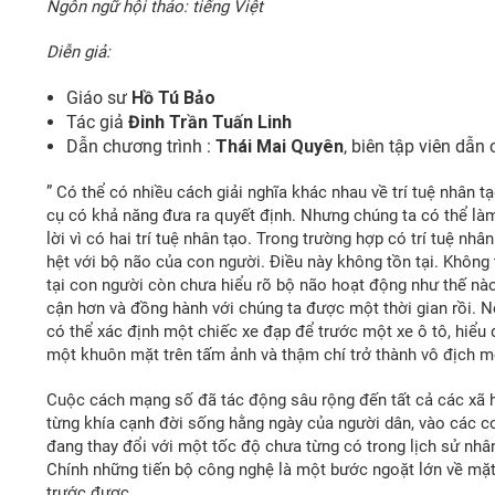
Ngôn ngữ hội thảo: tiếng Việt
Diễn giả:
Giáo sư
Hồ Tú Bảo
Tác giả
Đinh Trần Tuấn Linh
Dẫn chương trình :
Thái Mai Quyên
, biên t
ậ
p viên d
ẫ
n 
” Có thể có nhiều cách giải nghĩa khác nhau về trí tuệ nhân t
cụ có khả năng đưa ra quyết định. Nhưng chúng ta có thể làm
lời vì có hai trí tuệ nhân tạo. Trong trường hợp có trí tuệ nh
hệt với bộ não của con người. Điều này không tồn tại. Không
tại con người còn chưa hiểu rõ bộ não hoạt động như thế nào,
cận hơn và đồng hành với chúng ta được một thời gian rồi. N
có thể xác định một chiếc xe đạp để trước một xe ô tô, hiểu 
một khuôn mặt trên tấm ảnh và thậm chí trở thành vô địch mô
Cuộc cách mạng số đã tác động sâu rộng đến tất cả các xã h
từng khía cạnh đời sống hằng ngày của người dân, vào các cơ
đang thay đổi với một tốc độ chưa từng có trong lịch sử nhâ
Chính những tiến bộ công nghệ là một bước ngoặt lớn về mặt
trước được.