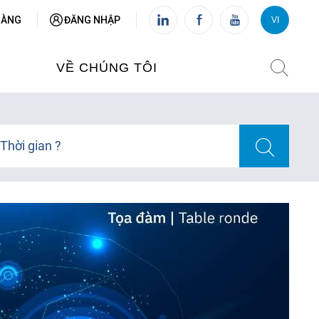
HÀNG
ĐĂNG NHẬP
VI
VI
FR
VỀ CHÚNG TÔI
VIỆN PHÁP TẠI VIỆT NAM
Thời gian ?
O TẠO
CHI NHÁNH: HÀ NỘI
 NAM
CHI NHÁNH: HUẾ
ỆT NAM
CHI NHÁNH: ĐÀ NẴNG
CHI NHÁNH: TPHCM