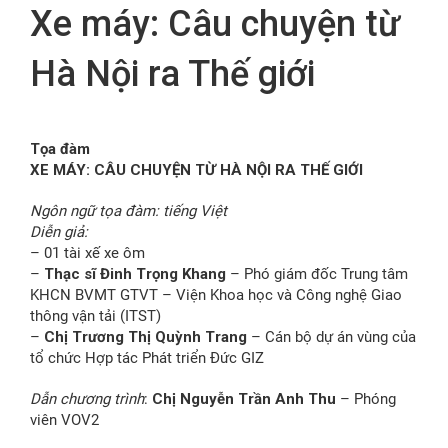
Xe máy: Câu chuyện từ
FR
Hà Nội ra Thế giới
Tọa đàm
XE MÁY: CÂU CHUYỆN TỪ HÀ NỘI RA THẾ GIỚI
Ngôn ngữ tọa đàm: tiếng Việt
Diễn giả:
– 01 tài xế xe ôm
–
Thạc sĩ Đinh Trọng Khang
– Phó giám đốc Trung tâm
KHCN BVMT GTVT – Viện Khoa học và Công nghệ Giao
thông vận tải (ITST)
–
Chị Trương Thị Quỳnh Trang
– Cán bộ dự án vùng của
tổ chức Hợp tác Phát triển Đức GIZ
Dẫn chương trình
:
Chị Nguyễn Trần Anh Thu
– Phóng
viên VOV2