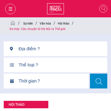
/
/
/
/
Sự kiện
Văn hóa
Hội thảo
Xe máy: Câu chuyện từ Hà Nội ra Thế giới
Thời gian ?
GIỎ HÀNG
ĐĂNG NHẬP
HỘI THẢO
VI
VI